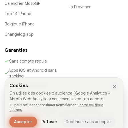
Calendrier MotoGP
La Provence
Top 14 iPhone
Belgique iPhone
Changelog app
Garanties
Sans compte requis
Apps iOS et Android sans
tracking
Sources maintenues
Cookies
On utilise des cookies d'audience (Google Analytics +
Ahrefs Web Analytics) seulement avec ton accord.
Tu peux refuser et continuer normalement.
notre politique
© 2026 FacilAbo. Tous droits réservés.
cookies
.
Site mis à jour en continu · Dernière mise à jour: 29 juillet 2026
Fait avec amour en France
Accepter
Refuser
Continuer sans accepter
Télécharge FacilAbo