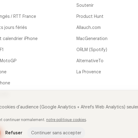
Soutenir
ngés / RTT France
Product Hunt
s jours fériés
Allauch.com
t calendrier iPhone
MacGeneration
F1
ORLM (Spotify)
r MotoGP
AlternativeTo
one
La Provence
Phone
 app
 cookies d'audience (Google Analytics + Ahrefs Web Analytics) seul
 et continuer normalement.
notre politique cookies
.
Refuser
Continuer sans accepter