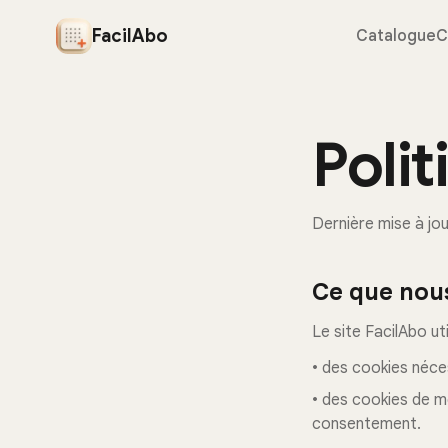
FacilAbo
Catalogue
C
Poli
Dernière mise à jou
Ce que nous
Le site FacilAbo util
• des cookies néce
• des cookies de m
consentement.