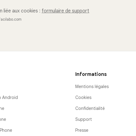
n liée aux cookies :
formulaire de support
@facilabo.com
Informations
Mentions légales
n Android
Cookies
ne
Confidentialité
one
Support
iPhone
Presse