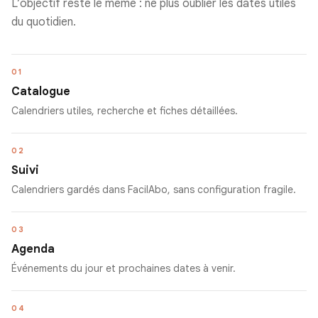
L’objectif reste le même : ne plus oublier les dates utiles
du quotidien.
01
Catalogue
Calendriers utiles, recherche et fiches détaillées.
02
Suivi
Calendriers gardés dans FacilAbo, sans configuration fragile.
03
Agenda
Événements du jour et prochaines dates à venir.
04