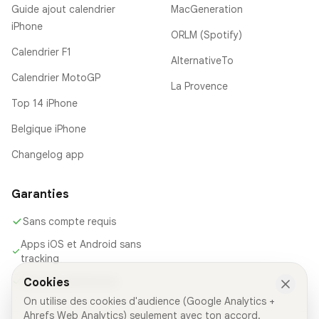
Guide ajout calendrier
MacGeneration
iPhone
ORLM (Spotify)
Calendrier F1
AlternativeTo
Calendrier MotoGP
La Provence
Top 14 iPhone
Belgique iPhone
Changelog app
Garanties
Sans compte requis
Apps iOS et Android sans
tracking
Sources maintenues
Cookies
On utilise des cookies d'audience (Google Analytics +
Ahrefs Web Analytics) seulement avec ton accord.