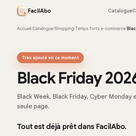
FacilAbo
Catalogue
C
Accueil
/
Catalogue
/
Shopping
/
Temps forts e-commerce
/
Blac
Très ajouté en ce moment
Black Friday 202
Black Week, Black Friday, Cyber Monday e
seule page.
Tout est déjà prêt dans FacilAbo.