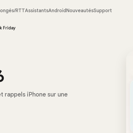
ongés/RTT
Assistants
Android
Nouveautés
Support
k Friday
6
t rappels iPhone sur une