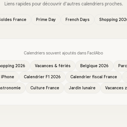
Liens rapides pour découvrir d’autres calendriers proches.
Soldes France
Prime Day
French Days
Shopping 202
Calendriers souvent ajoutés dans FacilAbo
hopping 2026
Vacances & fériés
Belgique 2026
Par
r iPhone
Calendrier F1 2026
Calendrier fiscal France
astronomie
Culture France
Jardin lunaire
Vacances 