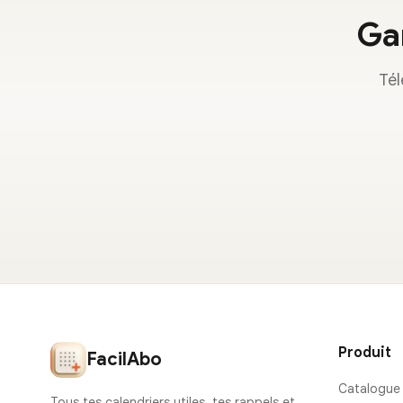
Gar
Tél
Produit
FacilAbo
Catalogue
Tous tes calendriers utiles, tes rappels et