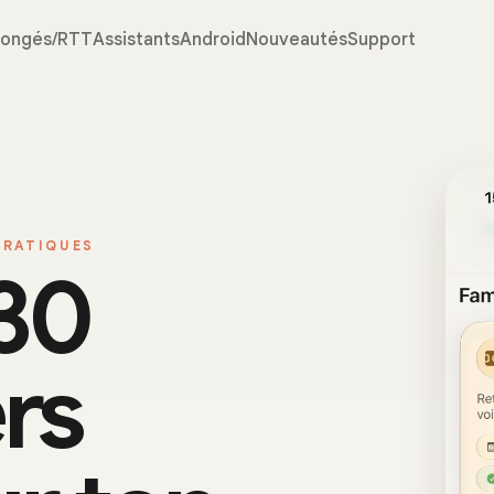
ongés/RTT
Assistants
Android
Nouveautés
Support
PRATIQUES
230
rs